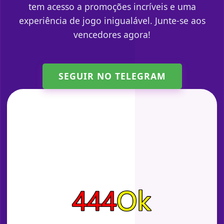
tem acesso a promoções incríveis e uma
experiência de jogo inigualável. Junte-se aos
vencedores agora!
SEGUIR NO TELEGRAM