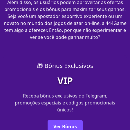
Além disso, os usuários podem aproveitar as ofertas
promocionais e os bônus para maximizar seus ganhos.
Seja você um apostador esportivo experiente ou um
novato no mundo dos jogos de azar on-line, a 444Game
tem algo a oferecer. Então, por que não experimentar e
ver se você pode ganhar muito?
🎁 Bônus Exclusivos
VIP
Receba bônus exclusivos do Telegram,
promoções especiais e códigos promocionais
únicos!
Ver Bônus