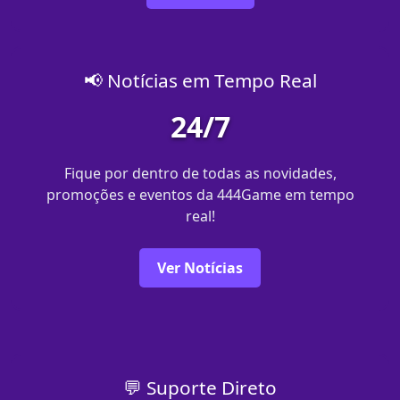
📢 Notícias em Tempo Real
24/7
Fique por dentro de todas as novidades,
promoções e eventos da 444Game em tempo
real!
Ver Notícias
💬 Suporte Direto