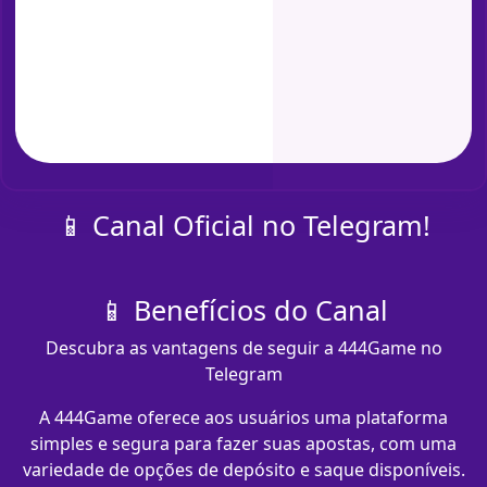
📱 Canal Oficial no Telegram!
📱 Benefícios do Canal
Descubra as vantagens de seguir a 444Game no
Telegram
A 444Game oferece aos usuários uma plataforma
simples e segura para fazer suas apostas, com uma
variedade de opções de depósito e saque disponíveis.