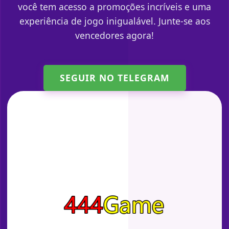
você tem acesso a promoções incríveis e uma
experiência de jogo inigualável. Junte-se aos
vencedores agora!
SEGUIR NO TELEGRAM