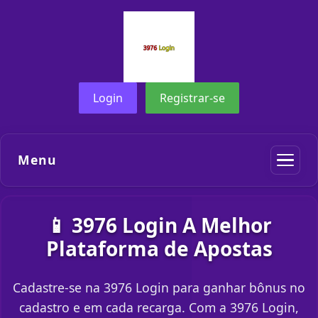
Login
Registrar-se
Menu
📱 3976 Login A Melhor
Plataforma de Apostas
Cadastre-se na 3976 Login para ganhar bônus no
cadastro e em cada recarga. Com a 3976 Login,