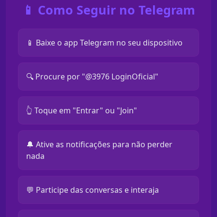
📱 Como Seguir no Telegram
📱 Baixe o app Telegram no seu dispositivo
🔍 Procure por "@3976 LoginOficial"
👆 Toque em "Entrar" ou "Join"
🔔 Ative as notificações para não perder
nada
💬 Participe das conversas e interaja