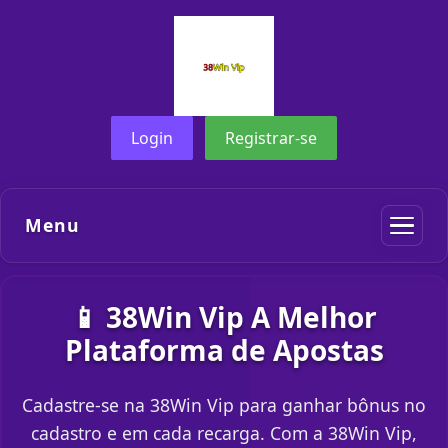
Login
Registrar-se
Menu
📱 38Win Vip A Melhor
Plataforma de Apostas
Cadastre-se na 38Win Vip para ganhar bônus no
cadastro e em cada recarga. Com a 38Win Vip,