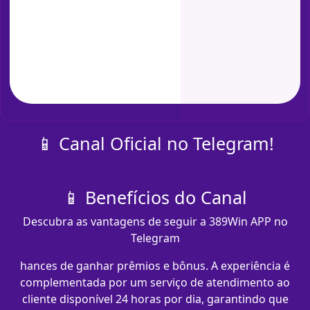
📱 Canal Oficial no Telegram!
📱 Benefícios do Canal
Descubra as vantagens de seguir a 389Win APP no
Telegram
hances de ganhar prêmios e bônus. A experiência é
complementada por um serviço de atendimento ao
cliente disponível 24 horas por dia, garantindo que