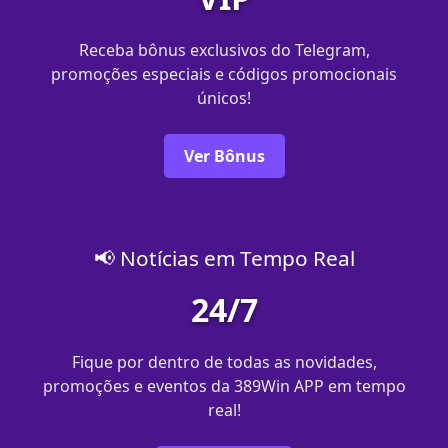
Receba bônus exclusivos do Telegram,
promoções especiais e códigos promocionais
únicos!
Ver Bônus
📢 Notícias em Tempo Real
24/7
Fique por dentro de todas as novidades,
promoções e eventos da 389Win APP em tempo
real!