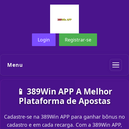
Login
Registrar-se
Menu
📱 389Win APP A Melhor
Plataforma de Apostas
Cadastre-se na 389Win APP para ganhar bônus no
cadastro e em cada recarga. Com a 389Win APP,