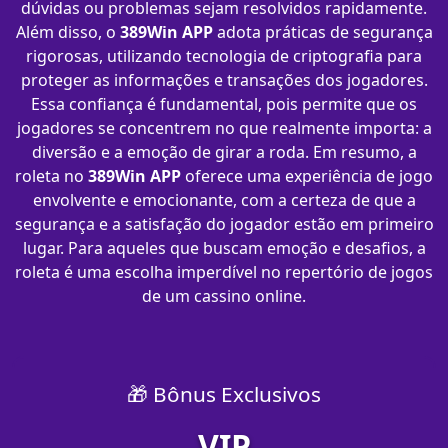
dúvidas ou problemas sejam resolvidos rapidamente.
Além disso, o
389Win APP
adota práticas de segurança
rigorosas, utilizando tecnologia de criptografia para
proteger as informações e transações dos jogadores.
Essa confiança é fundamental, pois permite que os
jogadores se concentrem no que realmente importa: a
diversão e a emoção de girar a roda. Em resumo, a
roleta no
389Win APP
oferece uma experiência de jogo
envolvente e emocionante, com a certeza de que a
segurança e a satisfação do jogador estão em primeiro
lugar. Para aqueles que buscam emoção e desafios, a
roleta é uma escolha imperdível no repertório de jogos
de um cassino online.
🎁 Bônus Exclusivos
VIP