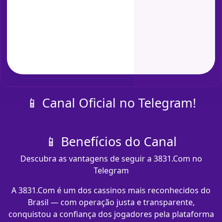
📱 Canal Oficial no Telegram!
📱 Benefícios do Canal
Descubra as vantagens de seguir a 3831.Com no
Telegram
A 3831.Com é um dos cassinos mais reconhecidos do
Brasil — com operação justa e transparente,
conquistou a confiança dos jogadores pela plataforma