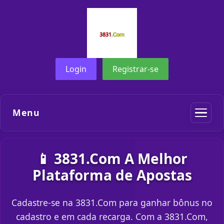
Login
Registrar-se
Menu
📱 3831.Com A Melhor
Plataforma de Apostas
Cadastre-se na 3831.Com para ganhar bônus no
cadastro e em cada recarga. Com a 3831.Com,