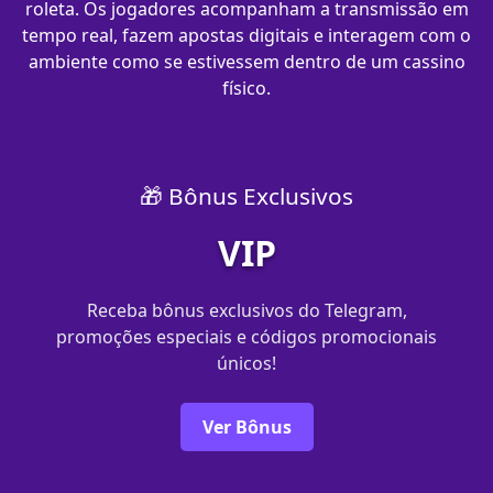
roleta. Os jogadores acompanham a transmissão em
tempo real, fazem apostas digitais e interagem com o
ambiente como se estivessem dentro de um cassino
físico.
🎁 Bônus Exclusivos
VIP
Receba bônus exclusivos do Telegram,
promoções especiais e códigos promocionais
únicos!
Ver Bônus