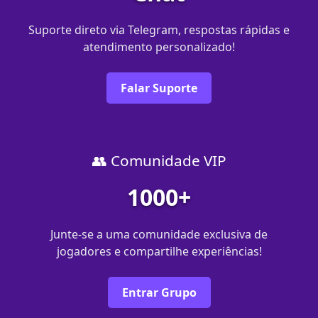
Suporte direto via Telegram, respostas rápidas e
atendimento personalizado!
Falar Suporte
👥 Comunidade VIP
1000+
Junte-se a uma comunidade exclusiva de
jogadores e compartilhe experiências!
Entrar Grupo