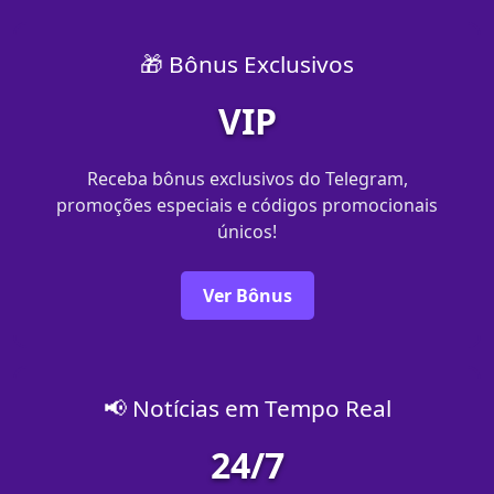
🎁 Bônus Exclusivos
VIP
Receba bônus exclusivos do Telegram,
promoções especiais e códigos promocionais
únicos!
Ver Bônus
📢 Notícias em Tempo Real
24/7