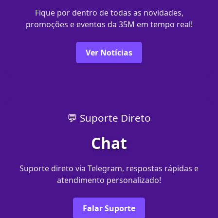
Fique por dentro de todas as novidades,
promoções e eventos da 35M em tempo real!
Ver Notícias
💬 Suporte Direto
Chat
Suporte direto via Telegram, respostas rápidas e
atendimento personalizado!
Falar Suporte