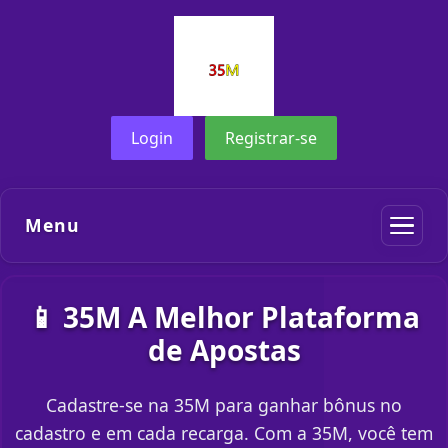
Login
Registrar-se
Menu
📱 35M A Melhor Plataforma
de Apostas
Cadastre-se na 35M para ganhar bônus no
cadastro e em cada recarga. Com a 35M, você tem