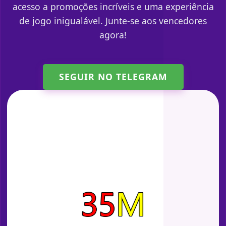
acesso a promoções incríveis e uma experiência
de jogo inigualável. Junte-se aos vencedores
agora!
SEGUIR NO TELEGRAM