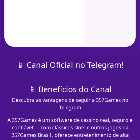
📱 Canal Oficial no Telegram!
📱 Benefícios do Canal
Descubra as vantagens de seguir a 357Games no
Telegram
A 357Games é um software de cassino real, seguro e
confiável — com clássicos slots e outros jogos da
357Games Brasil , oferece entretenimento de alta