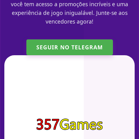
você tem acesso a promoções incríveis e uma
experiência de jogo inigualável. Junte-se aos
vencedores agora!
SEGUIR NO TELEGRAM