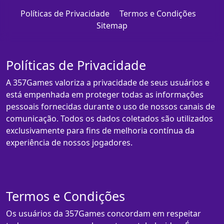
Políticas de Privacidade
Termos e Condições
Sitemap
Políticas de Privacidade
A 357Games valoriza a privacidade de seus usuários e
está empenhada em proteger todas as informações
pessoais fornecidas durante o uso de nossos canais de
comunicação. Todos os dados coletados são utilizados
exclusivamente para fins de melhoria contínua da
experiência de nossos jogadores.
Termos e Condições
Os usuários da 357Games concordam em respeitar