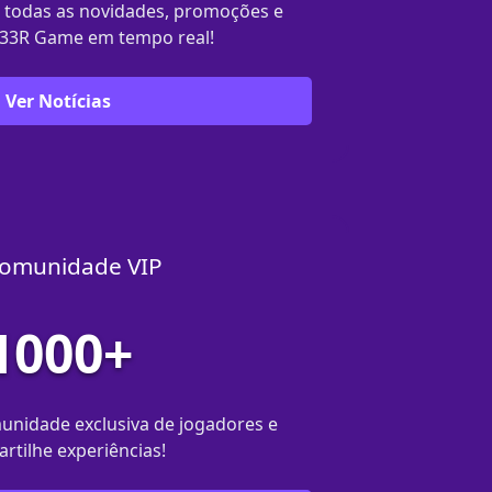
e todas as novidades, promoções e
 33R Game em tempo real!
Ver Notícias
Comunidade VIP
1000+
unidade exclusiva de jogadores e
rtilhe experiências!