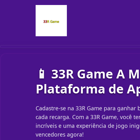
📱 33R Game A M
Plataforma de A
Cadastre-se na 33R Game para ganhar 
cada recarga. Com a 33R Game, você t
incríveis e uma experiência de jogo inig
vencedores agora!