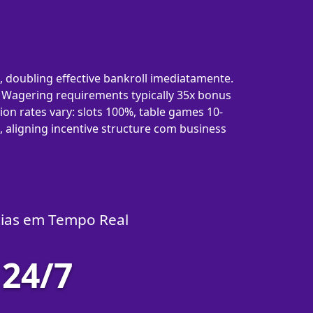
, doubling effective bankroll imediatamente.
. Wagering requirements typically 35x bonus
n rates vary: slots 100%, table games 10-
 aligning incentive structure com business
cias em Tempo Real
24/7