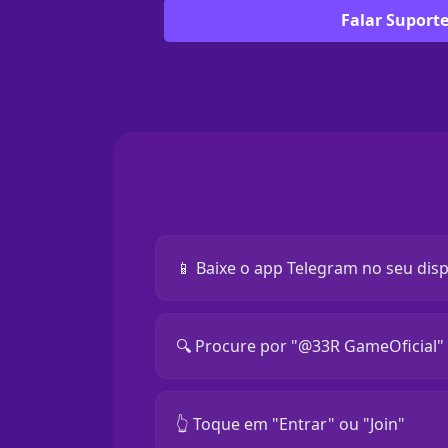
Falar Suport
📱 Baixe o app Telegram no seu disp
🔍 Procure por "@33R GameOficial"
👆 Toque em "Entrar" ou "Join"