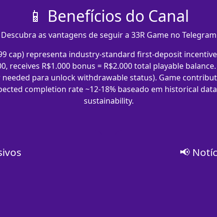
📱 Benefícios do Canal
Descubra as vantagens de seguir a 33R Game no Telegram
cap) representa industry-standard first-deposit incentive
0, receives R$1.000 bonus = R$2.000 total playable balance
 needed para unlock withdrawable status). Game contributio
pected completion rate ~12-18% baseado em historical data,
sustainability.
sivos
📢 Notí