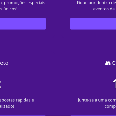
m, promoções especiais
Fique por dentro d
s únicos!
eventos da
reto
👥 
t
espostas rápidas e
Junte-se a uma com
lizado!
compa