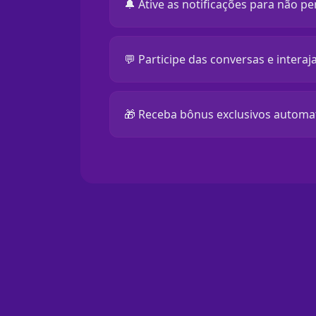
🔔 Ative as notificações para não p
💬 Participe das conversas e interaj
🎁 Receba bônus exclusivos autom