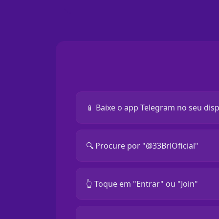
📱 Baixe o app Telegram no seu disp
🔍 Procure por "@33BrlOficial"
👆 Toque em "Entrar" ou "Join"