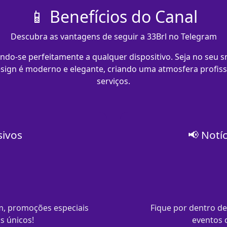
📱 Benefícios do Canal
Descubra as vantagens de seguir a 33Brl no Telegram
ando-se perfeitamente a qualquer dispositivo. Seja no seu 
sign é moderno e elegante, criando uma atmosfera profissi
serviços.
sivos
📢 Notí
m, promoções especiais
Fique por dentro d
s únicos!
eventos 