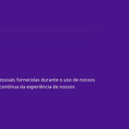
essoais fornecidas durante o uso de nossos
 contínua da experiência de nossos