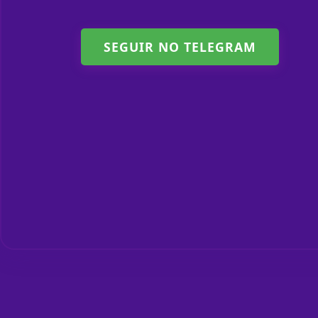
SEGUIR NO TELEGRAM