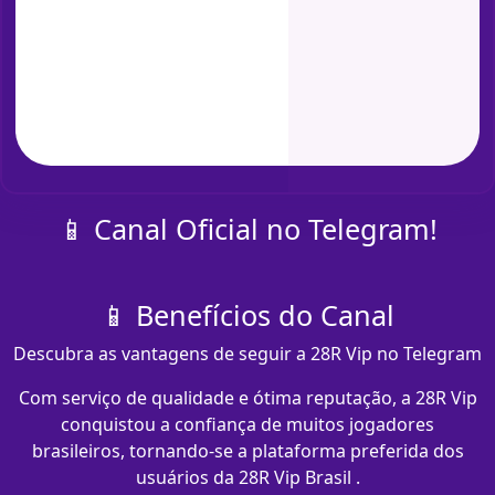
📱 Canal Oficial no Telegram!
📱 Benefícios do Canal
Descubra as vantagens de seguir a 28R Vip no Telegram
Com serviço de qualidade e ótima reputação, a 28R Vip
conquistou a confiança de muitos jogadores
brasileiros, tornando-se a plataforma preferida dos
usuários da 28R Vip Brasil .