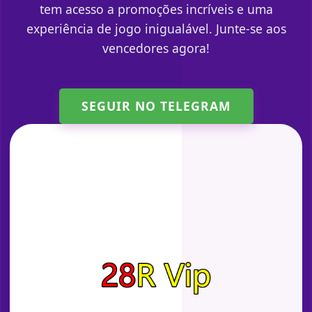
tem acesso a promoções incríveis e uma
experiência de jogo inigualável. Junte-se aos
vencedores agora!
SEGUIR NO TELEGRAM