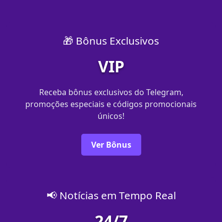
🎁 Bônus Exclusivos
VIP
Receba bônus exclusivos do Telegram,
promoções especiais e códigos promocionais
únicos!
Ver Bônus
📢 Notícias em Tempo Real
24/7