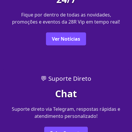
Fique por dentro de todas as novidades,
promoções e eventos da 28R Vip em tempo real!
Ver Notícias
💬 Suporte Direto
Chat
Suporte direto via Telegram, respostas rápidas e
atendimento personalizado!