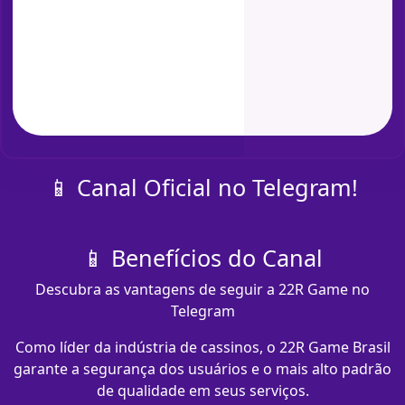
📱 Canal Oficial no Telegram!
📱 Benefícios do Canal
Descubra as vantagens de seguir a 22R Game no
Telegram
Como líder da indústria de cassinos, o 22R Game Brasil
garante a segurança dos usuários e o mais alto padrão
de qualidade em seus serviços.