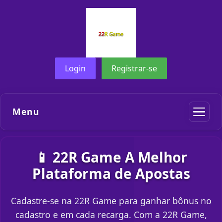
Login
Registrar-se
Menu
📱 22R Game A Melhor
Plataforma de Apostas
Cadastre-se na 22R Game para ganhar bônus no
cadastro e em cada recarga. Com a 22R Game,