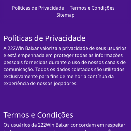
Políticas de Privacidade
Termos e Condições
Sitemap
Políticas de Privacidade
A 222Win Baixar valoriza a privacidade de seus usuários
e está empenhada em proteger todas as informações
pessoais fornecidas durante o uso de nossos canais de
comunicação. Todos os dados coletados são utilizados
exclusivamente para fins de melhoria contínua da
experiência de nossos jogadores.
Termos e Condições
Os usuários da 222Win Baixar concordam em respeitar