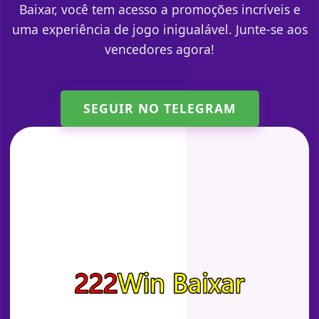
Baixar, você tem acesso a promoções incríveis e
uma experiência de jogo inigualável. Junte-se aos
vencedores agora!
SEGUIR NO TELEGRAM