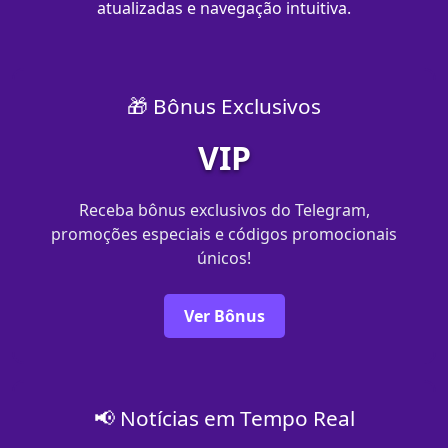
atualizadas e navegação intuitiva.
🎁 Bônus Exclusivos
VIP
Receba bônus exclusivos do Telegram,
promoções especiais e códigos promocionais
únicos!
Ver Bônus
📢 Notícias em Tempo Real