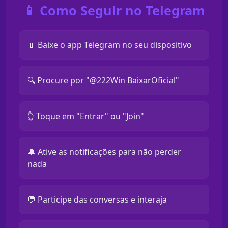
📱 Como Seguir no Telegram
📱 Baixe o app Telegram no seu dispositivo
🔍 Procure por "@222Win BaixarOficial"
👆 Toque em "Entrar" ou "Join"
🔔 Ative as notificações para não perder
nada
💬 Participe das conversas e interaja