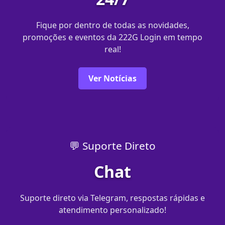
Fique por dentro de todas as novidades,
promoções e eventos da 222G Login em tempo
real!
Ver Notícias
💬 Suporte Direto
Chat
Suporte direto via Telegram, respostas rápidas e
atendimento personalizado!