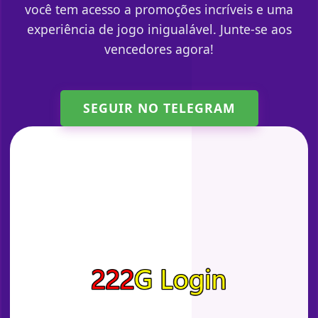
você tem acesso a promoções incríveis e uma
experiência de jogo inigualável. Junte-se aos
vencedores agora!
SEGUIR NO TELEGRAM