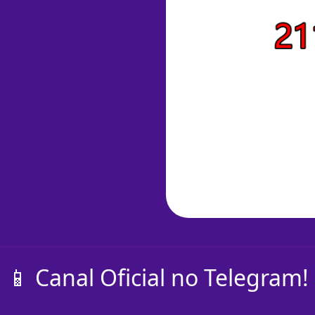
📱 Canal Oficial no Telegram!