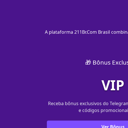
A plataforma 211Br.Com Brasil combina
🎁 Bônus Exclu
VIP
Receba bônus exclusivos do Telegra
e códigos promocionai
Ver Bônus