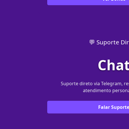
💬 Suporte Di
Cha
Suporte direto via Telegram, r
atendimento persona
Falar Suport