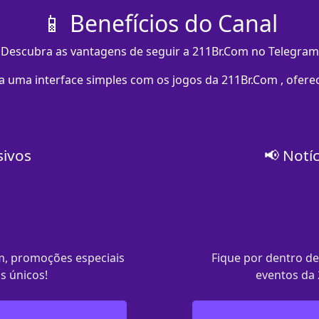
📱 Benefícios do Canal
Descubra as vantagens de seguir a 211Br.Com no Telegram
 uma interface simples com os jogos da 211Br.Com , ofere
sivos
📢 Notí
m, promoções especiais
Fique por dentro d
s únicos!
eventos da