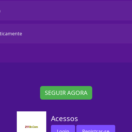
a
aticamente
SEGUIR AGORA
Acessos
Login
Registrar-se