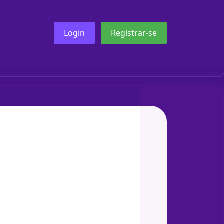
Login
Registrar-se