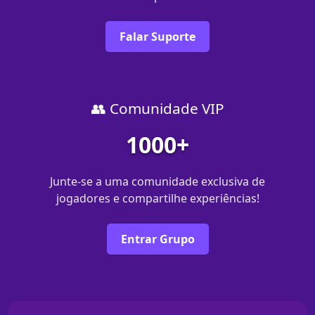
Falar Suporte
👥 Comunidade VIP
1000+
Junte-se a uma comunidade exclusiva de
jogadores e compartilhe experiências!
Entrar Grupo