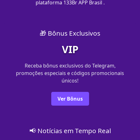
plataforma 133Br APP Brasil .
🎁 Bônus Exclusivos
VIP
Receba bônus exclusivos do Telegram,
promoções especiais e códigos promocionais
únicos!
Ver Bônus
📢 Notícias em Tempo Real