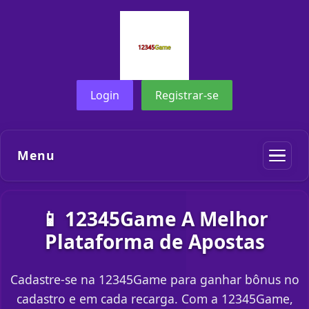
Login
Registrar-se
Menu
📱 12345Game A Melhor
Plataforma de Apostas
Cadastre-se na 12345Game para ganhar bônus no
cadastro e em cada recarga. Com a 12345Game,