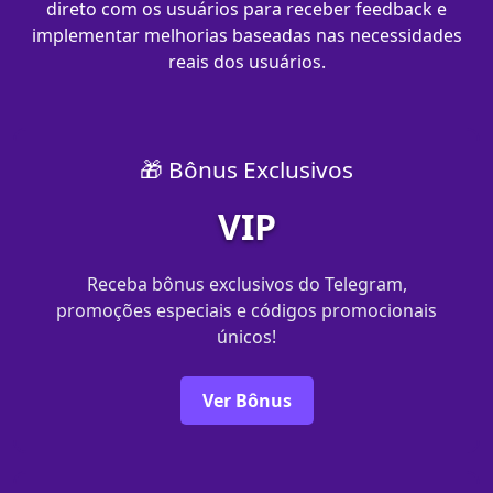
direto com os usuários para receber feedback e
implementar melhorias baseadas nas necessidades
reais dos usuários.
🎁 Bônus Exclusivos
VIP
Receba bônus exclusivos do Telegram,
promoções especiais e códigos promocionais
únicos!
Ver Bônus