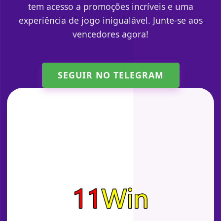
tem acesso a promoções incríveis e uma
experiência de jogo inigualável. Junte-se aos
vencedores agora!
SEGUIR NO TELEGRAM