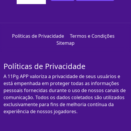
Políticas de Privacidade
Termos e Condições
Sitemap
Políticas de Privacidade
A 11Pg APP valoriza a privacidade de seus usuários e
está empenhada em proteger todas as informações
pessoais fornecidas durante o uso de nossos canais de
comunicação. Todos os dados coletados são utilizados
exclusivamente para fins de melhoria contínua da
experiência de nossos jogadores.