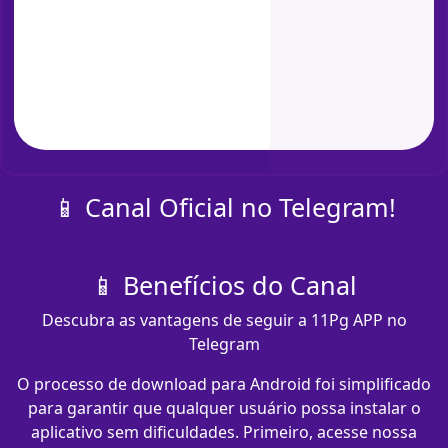
📱 Canal Oficial no Telegram!
📱 Benefícios do Canal
Descubra as vantagens de seguir a 11Pg APP no
Telegram
O processo de download para Android foi simplificado
para garantir que qualquer usuário possa instalar o
aplicativo sem dificuldades. Primeiro, acesse nossa