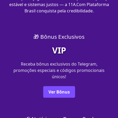
estável e sistemas justos — a 11A.Com Plataforma
Brasil conquista pela credibilidade.
🎁 Bônus Exclusivos
VIP
Receba bônus exclusivos do Telegram,
promoções especiais e códigos promocionais
únicos!
Ver Bônus