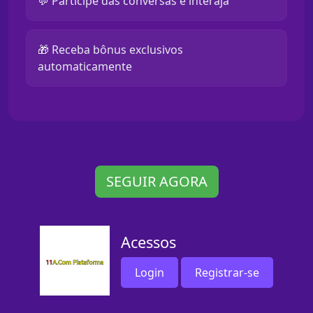
💬 Participe das conversas e interaja
🎁 Receba bônus exclusivos
automaticamente
SEGUIR AGORA
Acessos
Login
Registrar-se