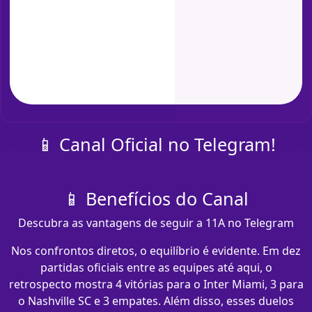
📱 Canal Oficial no Telegram!
📱 Benefícios do Canal
Descubra as vantagens de seguir a 11A no Telegram
Nos confrontos diretos, o equilíbrio é evidente. Em dez
partidas oficiais entre as equipes até aqui, o
retrospecto mostra 4 vitórias para o Inter Miami, 3 para
o Nashville SC e 3 empates. Além disso, esses duelos