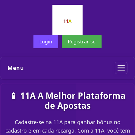
Login
Registrar-se
Menu
📱 11A A Melhor Plataforma
de Apostas
Cadastre-se na 11A para ganhar bônus no
cadastro e em cada recarga. Com a 11A, você tem