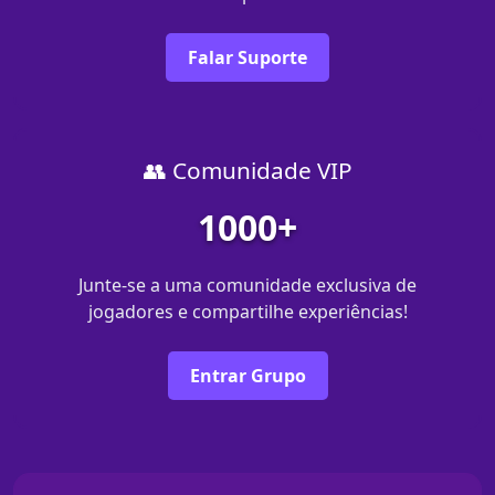
Falar Suporte
👥 Comunidade VIP
1000+
Junte-se a uma comunidade exclusiva de
jogadores e compartilhe experiências!
Entrar Grupo