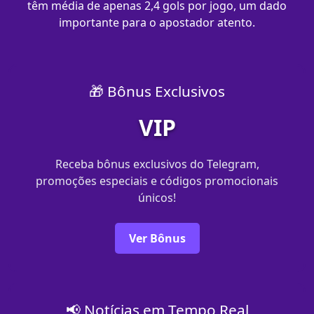
têm média de apenas 2,4 gols por jogo, um dado
importante para o apostador atento.
🎁 Bônus Exclusivos
VIP
Receba bônus exclusivos do Telegram,
promoções especiais e códigos promocionais
únicos!
Ver Bônus
📢 Notícias em Tempo Real