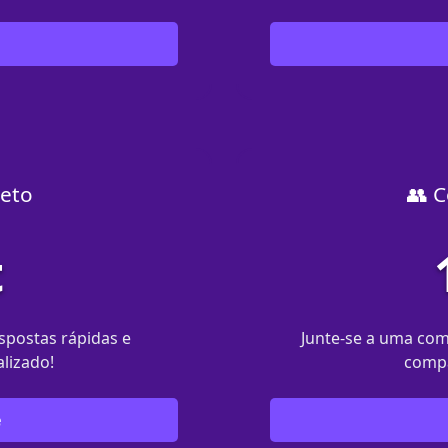
reto
👥 
t
espostas rápidas e
Junte-se a uma com
lizado!
compa
e