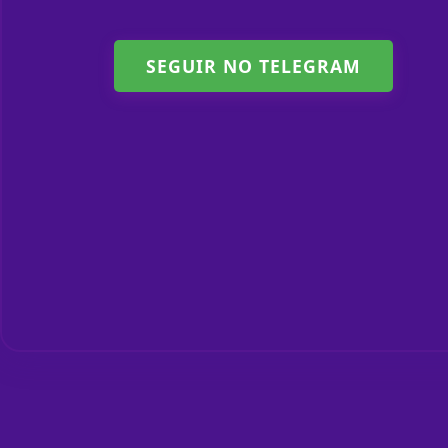
SEGUIR NO TELEGRAM