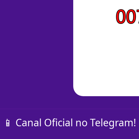
📱 Canal Oficial no Telegram!