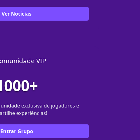
Ver Notícias
Comunidade VIP
1000+
unidade exclusiva de jogadores e
rtilhe experiências!
Entrar Grupo