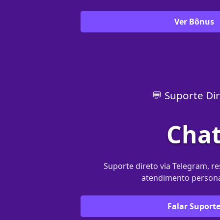
Ver Bônus
💬 Suporte Di
Cha
Suporte direto via Telegram, r
atendimento persona
Falar Suport