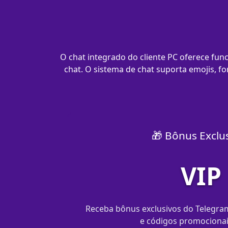
O chat integrado do cliente PC oferece fun
chat. O sistema de chat suporta emojis, f
🎁 Bônus Exclu
VIP
Receba bônus exclusivos do Telegra
e códigos promocionai