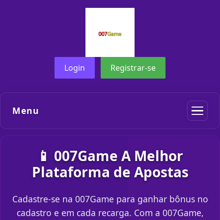
Login
Registrar-se
Menu
📱 007Game A Melhor
Plataforma de Apostas
Cadastre-se na 007Game para ganhar bônus no
cadastro e em cada recarga. Com a 007Game,