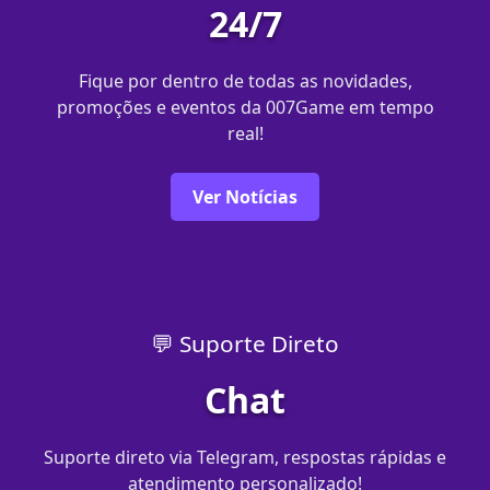
24/7
Fique por dentro de todas as novidades,
promoções e eventos da 007Game em tempo
real!
Ver Notícias
💬 Suporte Direto
Chat
Suporte direto via Telegram, respostas rápidas e
atendimento personalizado!