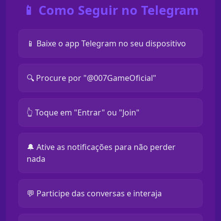
📱 Como Seguir no Telegram
📱 Baixe o app Telegram no seu dispositivo
🔍 Procure por "@007GameOficial"
👆 Toque em "Entrar" ou "Join"
🔔 Ative as notificações para não perder
nada
💬 Participe das conversas e interaja