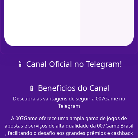
📱 Canal Oficial no Telegram!
📱 Benefícios do Canal
Descubra as vantagens de seguir a 007Game no
Telegram
A 007Game oferece uma ampla gama de jogos de
apostas e serviços de alta qualidade da 007Game Brasil
, facilitando o desafio aos grandes prêmios e cashback