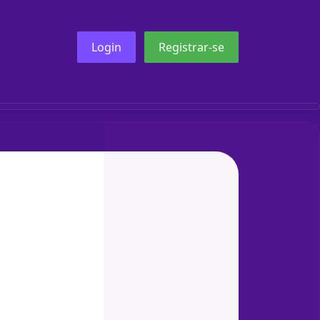
Login
Registrar-se