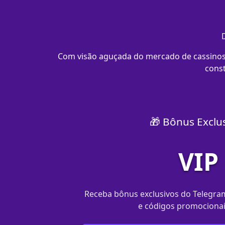
Com visão aguçada do mercado de cassinos
const
🎁 Bônus Exclu
VIP
Receba bônus exclusivos do Telegra
e códigos promocionai