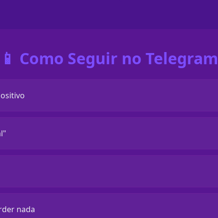
📱 Como Seguir no Telegram
ositivo
l"
erder nada