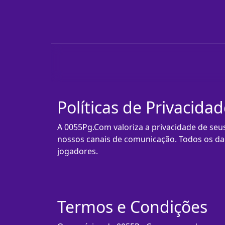
Políticas de Privacida
A 0055Pg.Com valoriza a privacidade de se
nossos canais de comunicação. Todos os dad
jogadores.
Termos e Condições