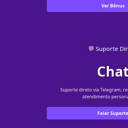
Ver Bônus
💬 Suporte Di
Cha
Suporte direto via Telegram, r
atendimento persona
Falar Suport